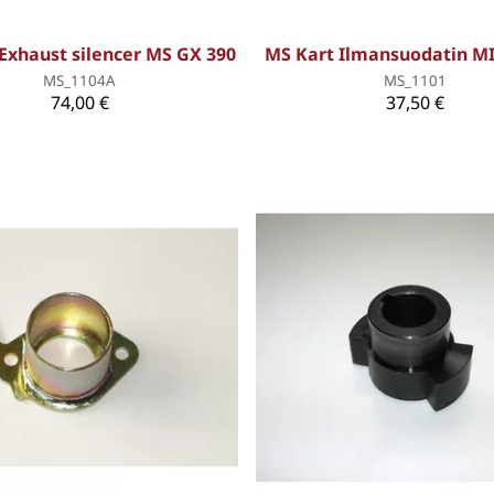
Exhaust silencer MS GX 390
MS Kart Ilmansuodatin M
MS_1104A
MS_1101
74,00 €
37,50 €