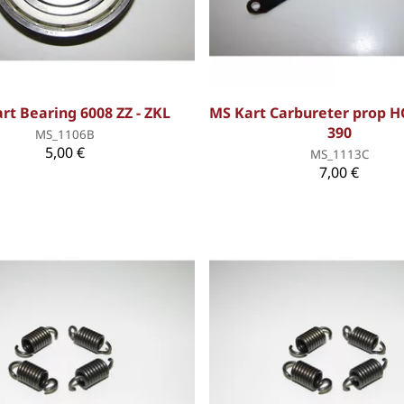
rt Bearing 6008 ZZ - ZKL
MS Kart Carbureter prop 
390
MS_1106B
5,00 €
MS_1113C
7,00 €