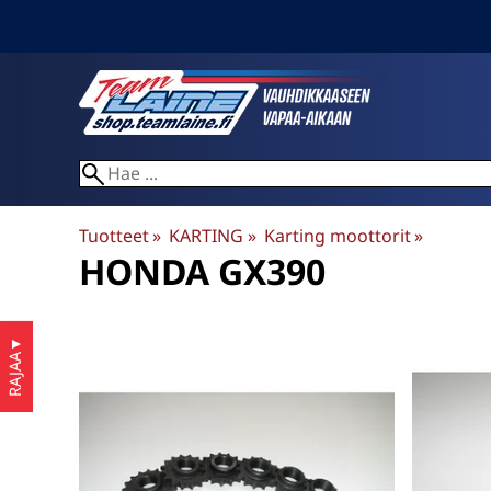
Tuotteet
‪»
KARTING
‪»
Karting moottorit
‪»
HONDA GX390
▼
RAJAA