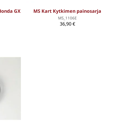
Honda GX
MS Kart Kytkimen painosarja
MS_1106E
36,90 €