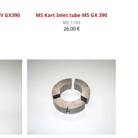
IV GX390
MS Kart Inlet tube MS GX 390
MS_1103
26,00 €