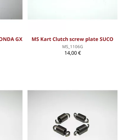
HONDA GX
MS Kart Clutch screw plate SUCO
MS_1106G
14,00 €