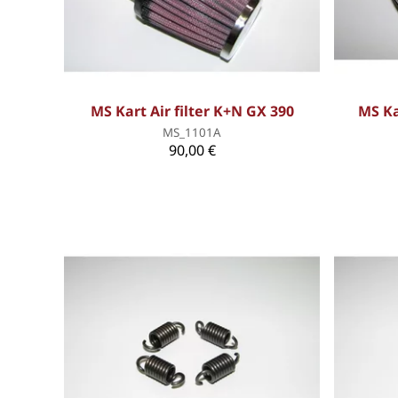
MS Kart Air filter K+N GX 390
MS Ka
MS_1101A
90,00 €