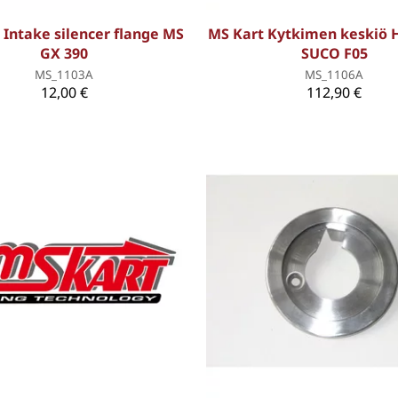
 Intake silencer flange MS
MS Kart Kytkimen keskiö 
GX 390
SUCO F05
MS_1103A
MS_1106A
12,00 €
112,90 €