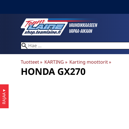
Tuotteet
‪»
KARTING
‪»
Karting moottorit
‪»
HONDA GX270
▼
RAJAA