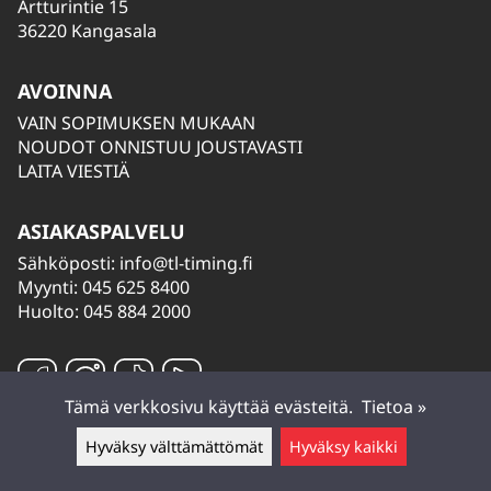
Artturintie 15
36220 Kangasala
AVOINNA
VAIN SOPIMUKSEN MUKAAN
NOUDOT ONNISTUU JOUSTAVASTI
LAITA VIESTIÄ
ASIAKASPALVELU
Sähköposti:
info@tl-timing.fi
Myynti: 045 625 8400
Huolto: 045 884 2000
Tämä verkkosivu käyttää evästeitä.
Tietoa »
Hyväksy välttämättömät
Hyväksy kaikki
Jätä viesti ▲