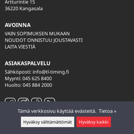
Artturintie 15
36220 Kangasala
AVOINNA
VAIN SOPIMUKSEN MUKAAN
NOUDOT ONNISTUU JOUSTAVASTI
LAITA VIESTIÄ
ASIAKASPALVELU
Sähköposti:
info@tl-timing.fi
Myynti: 045 625 8400
Huolto: 045 884 2000
Tämä verkkosivu käyttää evästeitä.
Tietoa »
Hyväksy välttämättömät
Hyväksy kaikki
Jätä viesti ▲