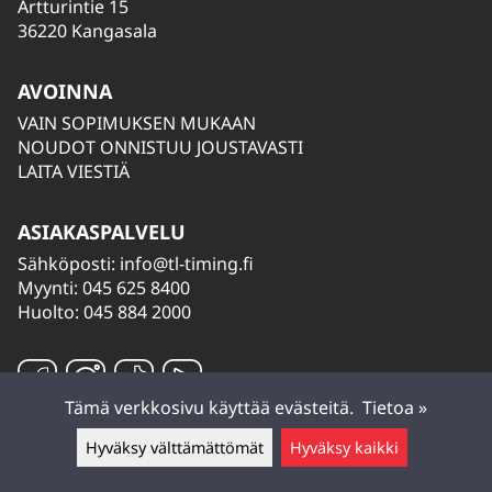
Artturintie 15
36220 Kangasala
AVOINNA
VAIN SOPIMUKSEN MUKAAN
NOUDOT ONNISTUU JOUSTAVASTI
LAITA VIESTIÄ
ASIAKASPALVELU
Sähköposti:
info@tl-timing.fi
Myynti: 045 625 8400
Huolto: 045 884 2000
Tämä verkkosivu käyttää evästeitä.
Tietoa »
Hyväksy välttämättömät
Hyväksy kaikki
Jätä viesti ▲