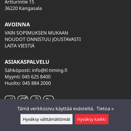
Artturintie 15
36220 Kangasala
AVOINNA
VAIN SOPIMUKSEN MUKAAN
NOUDOT ONNISTUU JOUSTAVASTI
LAITA VIESTIÄ
ASIAKASPALVELU
Sähköposti:
info@tl-timing.fi
Myynti: 045 625 8400
Huolto: 045 884 2000
Tämä verkkosivu käyttää evästeitä.
Tietoa »
Hyväksy välttämättömät
Hyväksy kaikki
Jätä viesti ▲