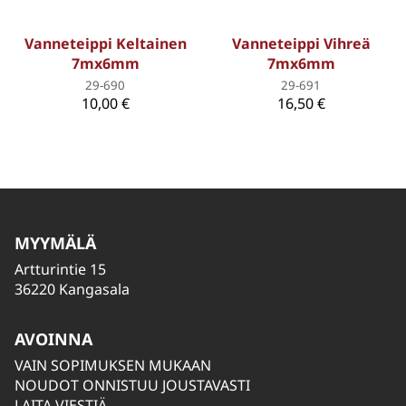
Vanneteippi Keltainen
Vanneteippi Vihreä
7mx6mm
7mx6mm
29-690
29-691
10,00 €
16,50 €
MYYMÄLÄ
Artturintie 15
36220 Kangasala
AVOINNA
VAIN SOPIMUKSEN MUKAAN
NOUDOT ONNISTUU JOUSTAVASTI
LAITA VIESTIÄ