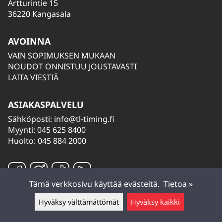
Artturintie 15
36220 Kangasala
AVOINNA
VAIN SOPIMUKSEN MUKAAN
NOUDOT ONNISTUU JOUSTAVASTI
LAITA VIESTIÄ
ASIAKASPALVELU
Sähköposti:
info@tl-timing.fi
Myynti: 045 625 8400
Huolto: 045 884 2000
Tämä verkkosivu käyttää evästeitä.
Tietoa »
Hyväksy välttämättömät
Hyväksy kaikki
Jätä viesti ▲