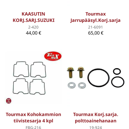
KAASUTIN
Tourmax
KORJ.SARJ.SUZUKI
Jarrupääsyl.Korj.sarja
2-420
21-6091
44,00 €
65,00 €
Tourmax Kohokammion
Tourmax Korj.sarja.
tiivistesarja 4 kpl
polttoainehanaan
FBG-216
19-924