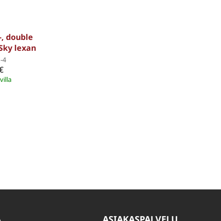
-, double
 Sky lexan
-4
€
villa
A
ASIAKASPALVELU