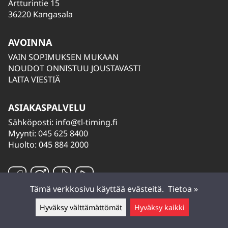
Artturintie 15
36220 Kangasala
AVOINNA
VAIN SOPIMUKSEN MUKAAN
NOUDOT ONNISTUU JOUSTAVASTI
LAITA VIESTIÄ
ASIAKASPALVELU
Sähköposti:
info@tl-timing.fi
Myynti: 045 625 8400
Huolto: 045 884 2000
Tämä verkkosivu käyttää evästeitä.
Tietoa »
Hyväksy välttämättömät
Hyväksy kaikki
Jätä viesti ▲