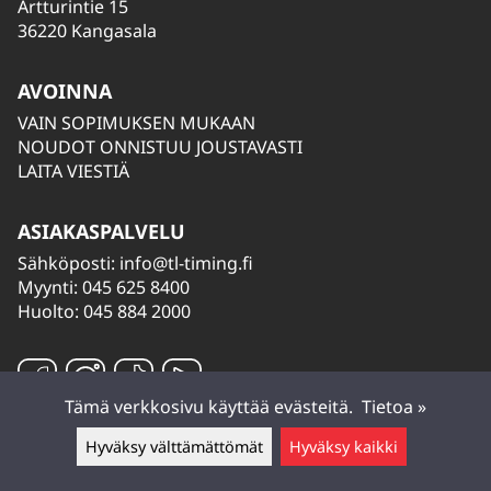
Artturintie 15
36220 Kangasala
AVOINNA
VAIN SOPIMUKSEN MUKAAN
NOUDOT ONNISTUU JOUSTAVASTI
LAITA VIESTIÄ
ASIAKASPALVELU
Sähköposti:
info@tl-timing.fi
Myynti: 045 625 8400
Huolto: 045 884 2000
Tämä verkkosivu käyttää evästeitä.
Tietoa »
Hyväksy välttämättömät
Hyväksy kaikki
Jätä viesti ▲