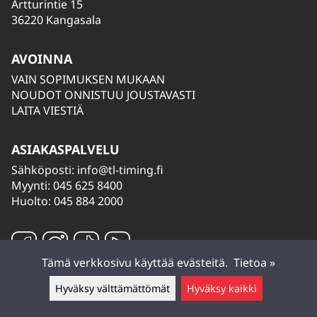
Artturintie 15
36220 Kangasala
AVOINNA
VAIN SOPIMUKSEN MUKAAN
NOUDOT ONNISTUU JOUSTAVASTI
LAITA VIESTIÄ
ASIAKASPALVELU
Sähköposti:
info@tl-timing.fi
Myynti: 045 625 8400
Huolto: 045 884 2000
Tämä verkkosivu käyttää evästeitä.
Tietoa »
Hyväksy välttämättömät
Hyväksy kaikki
Jätä viesti ▲