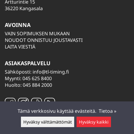
Artturintie 15
36220 Kangasala
AVOINNA
VAIN SOPIMUKSEN MUKAAN
NOUDOT ONNISTUU JOUSTAVASTI
LAITA VIESTIÄ
ASIAKASPALVELU
Sähköposti:
info@tl-timing.fi
Myynti: 045 625 8400
Huolto: 045 884 2000
Tämä verkkosivu käyttää evästeitä.
Tietoa »
Hyväksy välttämättömät
Hyväksy kaikki
Jätä viesti ▲