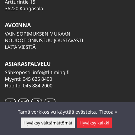
Artturintie 15
36220 Kangasala
AVOINNA
VAIN SOPIMUKSEN MUKAAN
NOUDOT ONNISTUU JOUSTAVASTI
LAITA VIESTIÄ
ASIAKASPALVELU
Sähköposti:
info@tl-timing.fi
Myynti: 045 625 8400
Huolto: 045 884 2000
Tämä verkkosivu käyttää evästeitä.
Tietoa »
Hyväksy välttämättömät
Hyväksy kaikki
Jätä viesti ▲