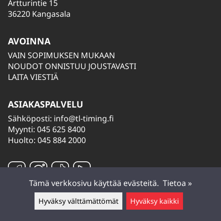
Artturintie 15
36220 Kangasala
AVOINNA
VAIN SOPIMUKSEN MUKAAN
NOUDOT ONNISTUU JOUSTAVASTI
LAITA VIESTIÄ
ASIAKASPALVELU
Sähköposti:
info@tl-timing.fi
Myynti: 045 625 8400
Huolto: 045 884 2000
Tämä verkkosivu käyttää evästeitä.
Tietoa »
Hyväksy välttämättömät
Hyväksy kaikki
Jätä viesti ▲