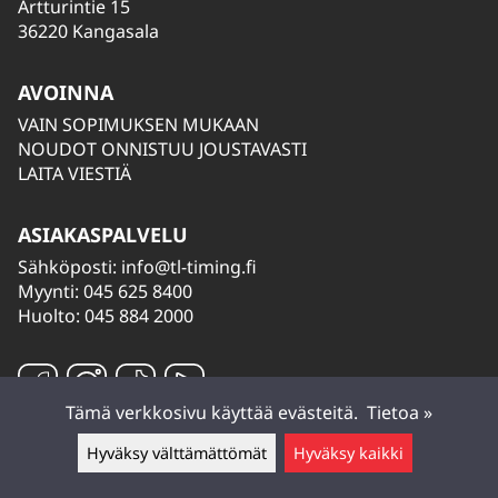
Artturintie 15
36220 Kangasala
AVOINNA
VAIN SOPIMUKSEN MUKAAN
NOUDOT ONNISTUU JOUSTAVASTI
LAITA VIESTIÄ
ASIAKASPALVELU
Sähköposti:
info@tl-timing.fi
Myynti: 045 625 8400
Huolto: 045 884 2000
Tämä verkkosivu käyttää evästeitä.
Tietoa »
Hyväksy välttämättömät
Hyväksy kaikki
Jätä viesti ▲