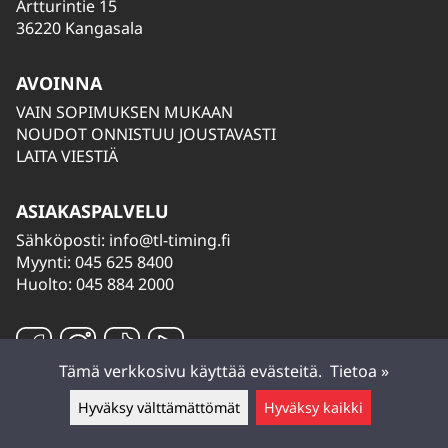
Artturintie 15
36220 Kangasala
AVOINNA
VAIN SOPIMUKSEN MUKAAN
NOUDOT ONNISTUU JOUSTAVASTI
LAITA VIESTIÄ
ASIAKASPALVELU
Sähköposti:
info@tl-timing.fi
Myynti: 045 625 8400
Huolto: 045 884 2000
Tämä verkkosivu käyttää evästeitä.
Tietoa »
Hyväksy välttämättömät
Hyväksy kaikki
Jätä viesti ▲