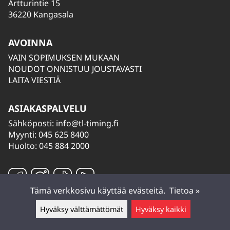
Artturintie 15
36220 Kangasala
AVOINNA
VAIN SOPIMUKSEN MUKAAN
NOUDOT ONNISTUU JOUSTAVASTI
LAITA VIESTIÄ
ASIAKASPALVELU
Sähköposti:
info@tl-timing.fi
Myynti: 045 625 8400
Huolto: 045 884 2000
Tämä verkkosivu käyttää evästeitä.
Tietoa »
Hyväksy välttämättömät
Hyväksy kaikki
Jätä viesti ▲