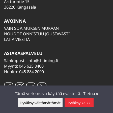
Artturintie 15
36220 Kangasala
AVOINNA
VAIN SOPIMUKSEN MUKAAN
NOUDOT ONNISTUU JOUSTAVASTI
LAITA VIESTIÄ
ASIAKASPALVELU
Sähköposti:
info@tl-timing.fi
Myynti: 045 625 8400
Huolto: 045 884 2000
Tämä verkkosivu käyttää evästeitä.
Tietoa »
Hyväksy välttämättömät
Hyväksy kaikki
Jätä viesti ▲