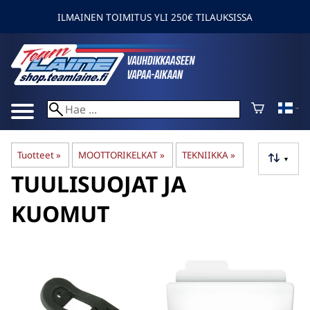
ILMAINEN TOIMITUS YLI 250€ TILAUKSISSA
Tuotteet
‪»
MOOTTORIKELKAT
‪»
TEKNIIKKA
‪»
▼
TUULISUOJAT JA
KUOMUT