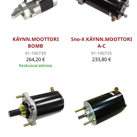
KÄYNN.MOOTTORI
Sno-X KÄYNN.MOOTTORI
BOMB
A-C
91-190739
91-190735
264,20 €
233,80 €
Keskusvarastossa