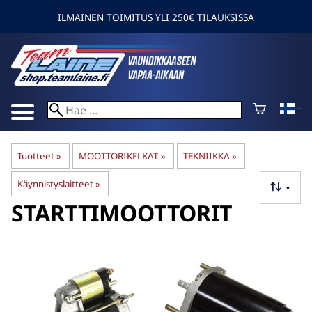
ILMAINEN TOIMITUS YLI 250€ TILAUKSISSA
Tuotteet
‪»
MOOTTORIKELKAT
‪»
TEKNIIKKA
‪»
Käynnistyslaitteet
‪»
▼
STARTTIMOOTTORIT