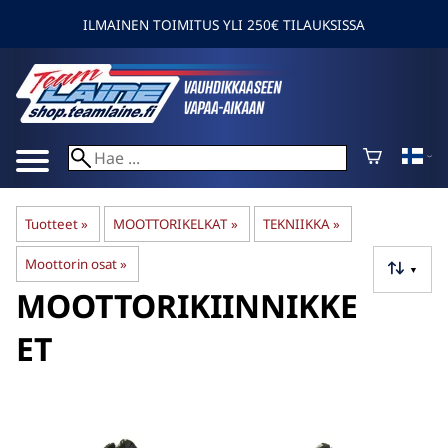
ILMAINEN TOIMITUS YLI 250€ TILAUKSISSA
Tuotteet
‪»
MOOTTORIKELKAT
‪»
TEKNIIKKA
‪»
Moottorin osat
‪»
▼
MOOTTORIKIINNIKKE
ET