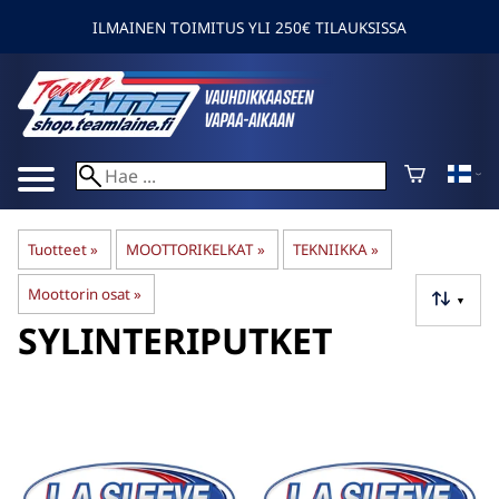
ILMAINEN TOIMITUS YLI 250€ TILAUKSISSA
Tuotteet
‪»
MOOTTORIKELKAT
‪»
TEKNIIKKA
‪»
Moottorin osat
‪»
▼
SYLINTERIPUTKET