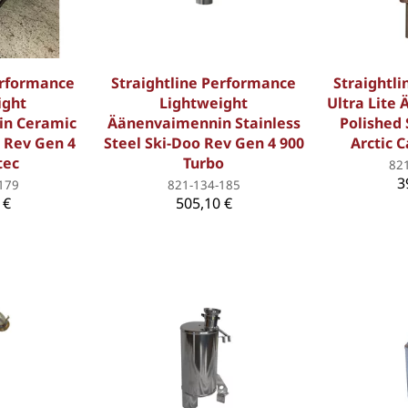
erformance
Straightline Performance
Straightl
ight
Lightweight
Ultra Lite
n Ceramic
Äänenvaimennin Stainless
Polished 
 Rev Gen 4
Steel Ski-Doo Rev Gen 4 900
Arctic C
tec
Turbo
82
3
179
821-134-185
 €
505,10 €