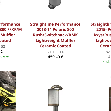
erformance
Straightline Performance
Straightl
t 800 F/XF/M
2013-14 Polaris 800
2015- P
 Muffler
Rush/Switchback/RMK
Axys/Ru
oated
Lightweight Muffler
Lightwe
Ceramic Coated
Cera
152
 €
821-132-116
82
stossa
450,40 €
4
Kesku