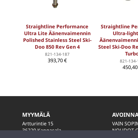
Straightline Performance
Straightline P
Ultra Lite Äänenvaimennin
Ultra-ligh
Polished Stainless Steel Ski-
Äänenvaimennin
Doo 850 Rev Gen 4
Steel Ski-Doo R
Turb
821-134-187
393,70 €
821-134-
450,40
MYYMÄLÄ
AVOINN
Artturintie 15
VAIN SOP
36220 Kangasala
NOUDOT O
LAITA VIES