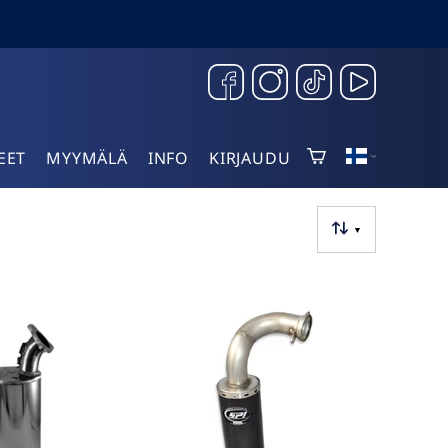
EET
MYYMÄLÄ
INFO
KIRJAUDU
▼