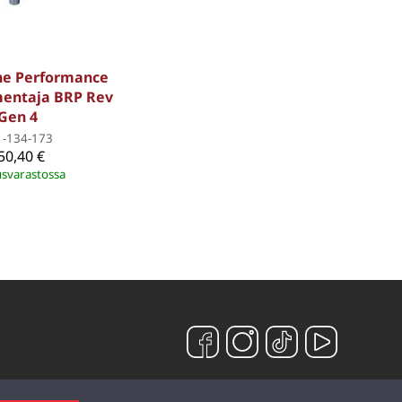
ine Performance
entaja BRP Rev
Gen 4
1-134-173
50,40 €
svarastossa