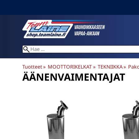
Tuotteet
‪»
MOOTTORIKELKAT
‪»
TEKNIIKKA
‪»
Pako
ÄÄNENVAIMENTAJAT