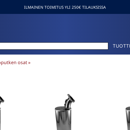
ILMAINEN TOIMITUS YLI 250€ TILAUKSISSA
TUOTT
putken osat
‪»