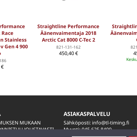
erformance
Straightline Performance
Straightl
t Race
Äänenvaimentaja 2018
Äänenvaim
 Stainless
Arctic Cat 8000 C-Tec 2
ev Gen 4 900
821-131-162
82
o
450,40 €
4
Kesku
186
 €
A
ASIAKASPALVELU
IMUKSEN MUKAAN
Sähköposti:
info@tl-timing.fi
NNISTUU JOUSTAVASTI
Myynti: 045 625 8400
TIÄ
Huolto: 045 884 2000