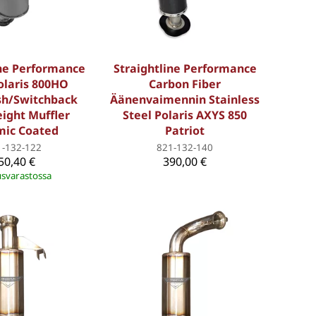
ine Performance
Straightline Performance
olaris 800HO
Carbon Fiber
sh/Switchback
Äänenvaimennin Stainless
ight Muffler
Steel Polaris AXYS 850
mic Coated
Patriot
1-132-122
821-132-140
50,40 €
390,00 €
svarastossa