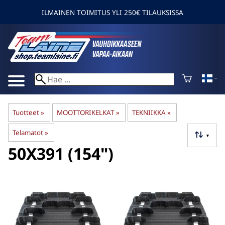
ILMAINEN TOIMITUS YLI 250€ TILAUKSISSA
Tuotteet
‪»
MOOTTORIKELKAT
‪»
TEKNIIKKA
‪»
Telamatot
‪»
▼
50X391 (154")