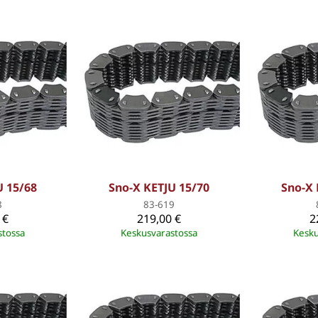
U 15/68
Sno-X KETJU 15/70
Sno-X 
8
83-619
 €
219,00 €
2
stossa
Keskusvarastossa
Kesku