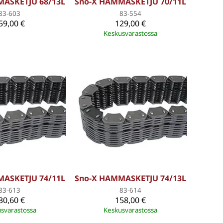
MASKETJU 68/13L
Sno-X HAMMASKETJU 70/11L
83-603
83-554
59,00 €
129,00 €
Keskusvarastossa
MASKETJU 74/11L
Sno-X HAMMASKETJU 74/13L
83-613
83-614
30,60 €
158,00 €
svarastossa
Keskusvarastossa