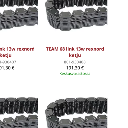
ink 13w rexnord
TEAM 68 link 13w rexnord
ketju
ketju
1-930407
801-930408
91,30 €
191,30 €
Keskusvarastossa