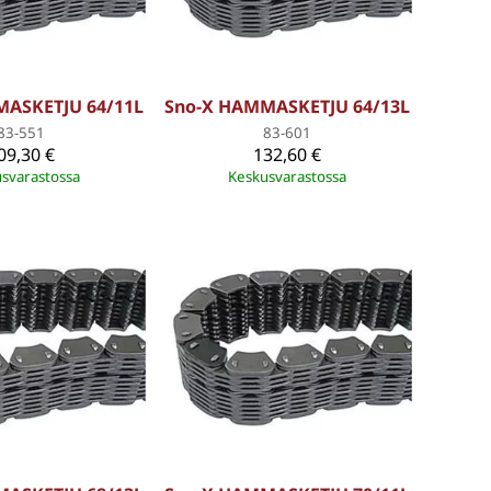
MASKETJU 64/11L
Sno-X HAMMASKETJU 64/13L
83-551
83-601
09,30 €
132,60 €
svarastossa
Keskusvarastossa