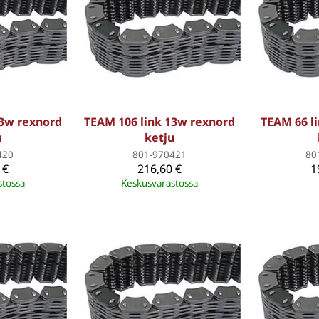
13w rexnord
TEAM 106 link 13w rexnord
TEAM 66 l
u
ketju
420
801-970421
80
 €
216,60 €
1
stossa
Keskusvarastossa