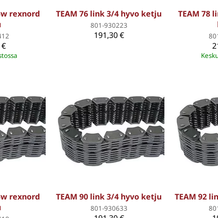
3w rexnord
TEAM 76 link 3/4 hyvo ketju
TEAM 78 l
u
801-930223
191,30 €
412
80
 €
2
stossa
Kesku
3w rexnord
TEAM 90 link 3/4 hyvo ketju
TEAM 92 lin
u
801-930633
80