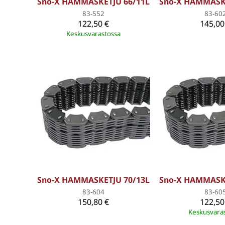
Sno-X HAMMASKETJU 66/11L
Sno-X HAMMASKE
83-552
83-60
122,50 €
145,00
Keskusvarastossa
Sno-X HAMMASKETJU 70/13L
Sno-X HAMMASKE
83-604
83-60
150,80 €
122,50
Keskusvara