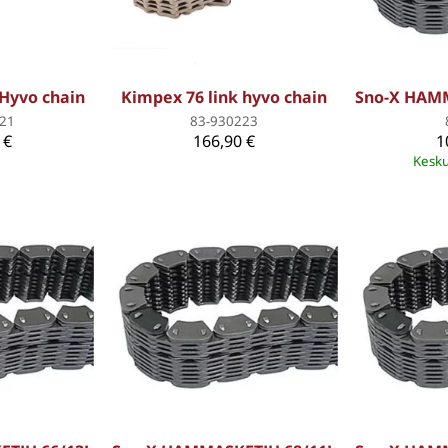
 Hyvo chain
Kimpex 76 link hyvo chain
Sno-X HAM
21
83-930223
 €
166,90 €
1
Kesku