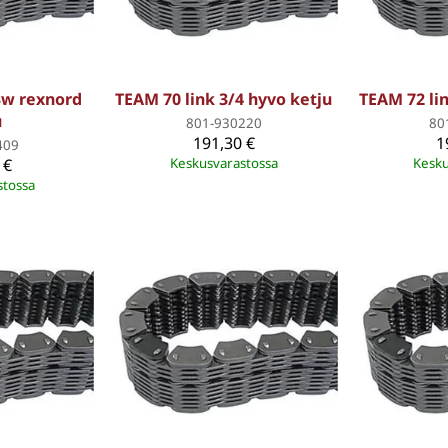
3w rexnord
TEAM 70 link 3/4 hyvo ketju
TEAM 72 lin
u
801-930220
80
191,30 €
1
409
 €
Keskusvarastossa
Kesku
stossa