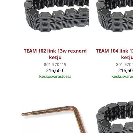
TEAM 102 link 13w rexnord
TEAM 104 link 
ketju
ketj
801-970419
801-970
216,60 €
216,60
Keskusvarastossa
Keskusvara