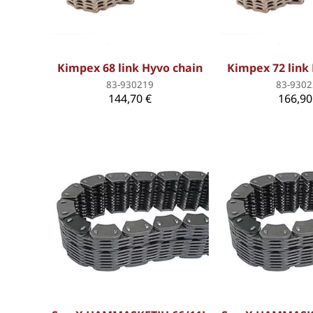
Kimpex 68 link Hyvo chain
Kimpex 72 link
83-930219
83-9302
144,70 €
166,90