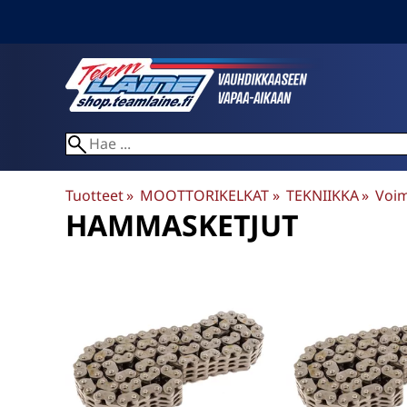
Tuotteet
‪»
MOOTTORIKELKAT
‪»
TEKNIIKKA
‪»
Voim
HAMMASKETJUT