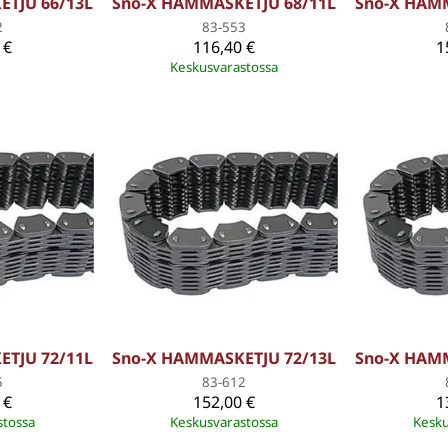
TJU 66/13L
Sno-X HAMMASKETJU 68/11L
Sno-X HAM
2
83-553
 €
116,40 €
1
Keskusvarastossa
TJU 72/11L
Sno-X HAMMASKETJU 72/13L
Sno-X HAM
5
83-612
 €
152,00 €
1
stossa
Keskusvarastossa
Kesku