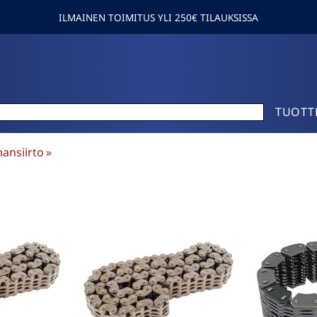
ILMAINEN TOIMITUS YLI 250€ TILAUKSISSA
TUOTT
ansiirto
‪»