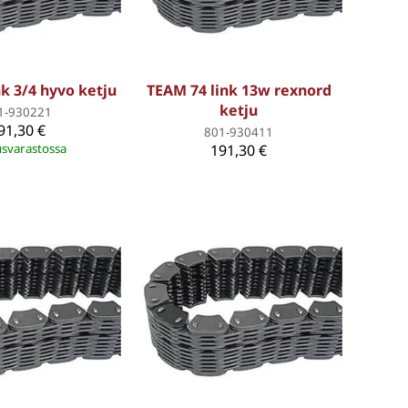
k 3/4 hyvo ketju
TEAM 74 link 13w rexnord
ketju
1-930221
91,30 €
801-930411
svarastossa
191,30 €