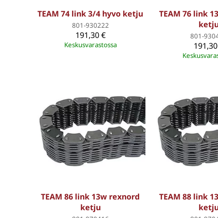
TEAM 74 link 3/4 hyvo ketju
TEAM 76 link 1
ketj
801-930222
191,30 €
801-930
Keskusvarastossa
191,30
Keskusvara
TEAM 86 link 13w rexnord
TEAM 88 link 1
ketju
ketj