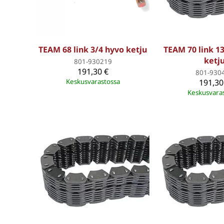
TEAM 68 link 3/4 hyvo ketju
TEAM 70 link 1
ketj
801-930219
191,30 €
801-930
Keskusvarastossa
191,30
Keskusvara