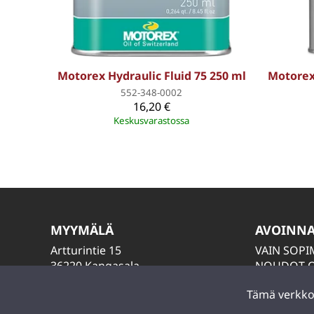
Motorex Hydraulic Fluid 75 250 ml
Motorex
552-348-0002
16,20 €
Keskusvarastossa
MYYMÄLÄ
AVOINN
Artturintie 15
VAIN SOP
36220 Kangasala
NOUDOT O
LAITA VIES
Tämä verkkos