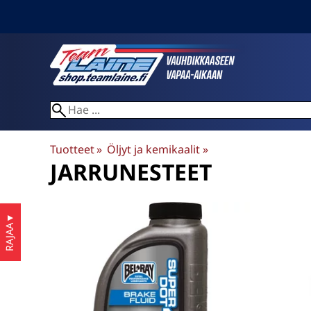
Tuotteet
‪»
Öljyt ja kemikaalit
‪»
JARRUNESTEET
▼
RAJAA