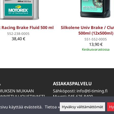
 Racing Brake Fluid 500 ml
Silkolene Univ Brake / Clu
500ml (12x500ml)
552-238-0005
38,40 €
551-552-0005
13,90 €
Keskusvarastossa
A
ASIAKASPALVELU
IMUKSEN MUKAAN
Sähköposti:
info@tl-timing.fi
NNISTUU JOUSTAVASTI
Myynti: 045 625 8400
TIÄ
Huolto: 045 884 2000
ivu käyttää evästeitä.
Tietoa »
Hyväksy välttämättömät
Hy