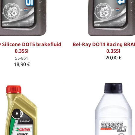
 Silicone DOT5 brakefluid
Bel-Ray DOT4 Racing BR
0.355l
0.355l
20,00 €
55-861
18,90 €