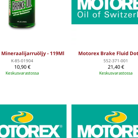
Mineraalijarruöljy - 119Ml
Motorex Brake Fluid Dot 
K-85-01904
552-371-001
10,90 €
21,40 €
Keskusvarastossa
Keskusvarastossa