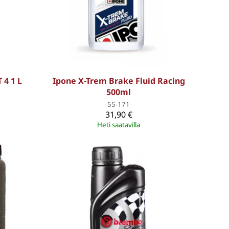
 4 1 L
Ipone X-Trem Brake Fluid Racing
500ml
55-171
31,90 €
Heti saatavilla