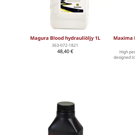
Magura Blood hydrauliöljy 1L
Maxima D
363-072-1821
48,40 €
High per
designed to