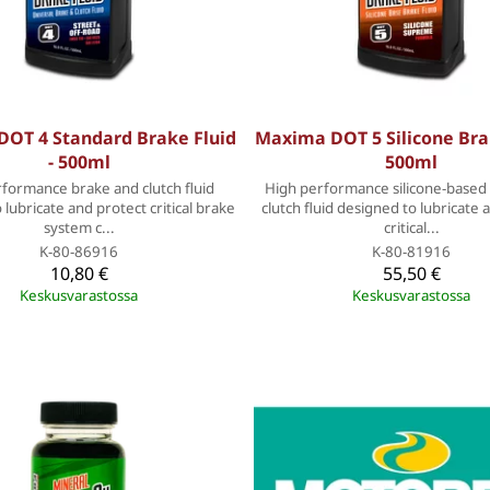
OT 4 Standard Brake Fluid
Maxima DOT 5 Silicone Brak
- 500ml
500ml
formance brake and clutch fluid
High performance silicone-based
 lubricate and protect critical brake
clutch fluid designed to lubricate 
system c...
critical...
K-80-86916
K-80-81916
10,80 €
55,50 €
Keskusvarastossa
Keskusvarastossa