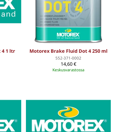
4 1 ltr
Motorex Brake Fluid Dot 4 250 ml
552-371-0002
14,60 €
Keskusvarastossa