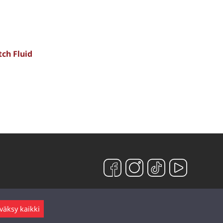
tch Fluid
väksy kaikki
Jätä viesti ▲