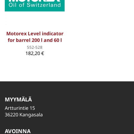
Motorex Level indicator
for barrel 200 l and 60 l
552-528
182,20 €
MYYMÄLÄ
Artturintie 15
36220 Kangasala
AVOINNA