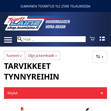
ILMAINEN TOIMITUS YLI 250€ TILAUKSISSA
Tuotteet
‪»
Öljyt ja kemikaalit
‪»
▼
TARVIKKEET
TYNNYREIHIN
RAJAA
▼