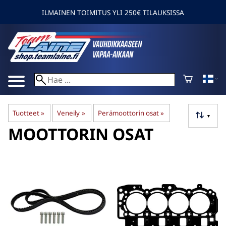
ILMAINEN TOIMITUS YLI 250€ TILAUKSISSA
Tuotteet
‪»
Veneily
‪»
Perämoottorin osat
‪»
▼
MOOTTORIN OSAT