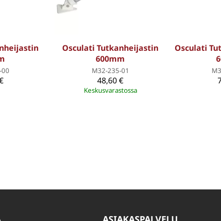
nheijastin
Osculati Tutkanheijastin
Osculati Tu
m
600mm
-00
M32-235-01
M3
€
48,60 €
Keskusvarastossa
A
ASIAKASPALVELU