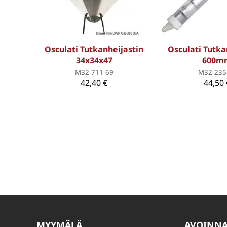
Osculati Tutkanheijastin
Osculati Tutka
34x34x47
600m
M32-711-69
M32-235
42,40 €
44,50 
MYYMÄLÄ
AVOINN