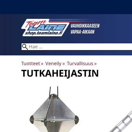
Tuotteet
‪»
Veneily
‪»
Turvallisuus
‪»
TUTKAHEIJASTIN