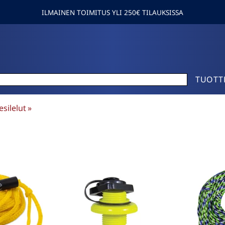
ILMAINEN TOIMITUS YLI 250€ TILAUKSISSA
TUOTT
esilelut
‪»