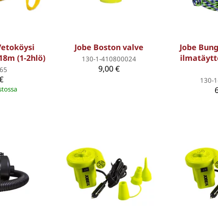
Vetoköysi
Jobe Boston valve
Jobe Bung
 18m (1-2hlö)
ilmatäytte
130-1-410800024
9,00 €
65
€
130-
stossa