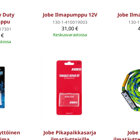
y Duty
Jobe Ilmapumppu 12V
Jobe Il
mppu
130-1-410019003
130-
31,00 €
17301
 €
Keskusvarastossa
stossa
yttöinen
Jobe Pikapaikkasarja
Jobe
iima
ilmatäytteisille
ilmatäyttei