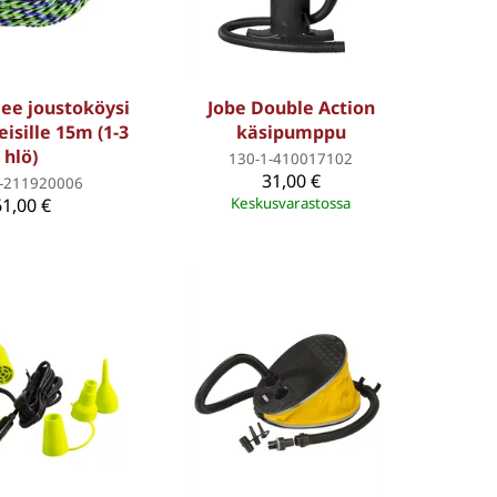
ee joustoköysi
Jobe Double Action
isille 15m (1-3
käsipumppu
hlö)
130-1-410017102
31,00 €
1-211920006
61,00 €
Keskusvarastossa