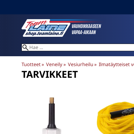
Tuotteet
‪»
Veneily
‪»
Vesiurheilu
‪»
Ilmatäytteiset v
TARVIKKEET