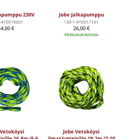
mapumppu 230V
Jobe Jalkapumppu
1-410019001
130-1-410017101
44,00 €
26,00 €
Keskusvarastossa
 Vetoköysi
Jobe Vetoköysi
sille 16.8m (5-6
ilmatäytteisille 19.2m (7-10