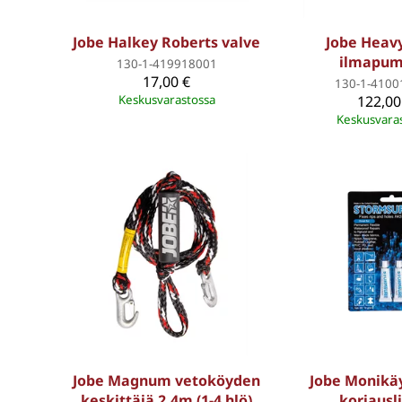
Jobe Halkey Roberts valve
Jobe Heav
ilmapu
130-1-419918001
17,00 €
130-1-4100
Keskusvarastossa
122,00
Keskusvara
Jobe Magnum vetoköyden
Jobe Monikä
keskittäjä 2.4m (1-4 hlö)
korjausl