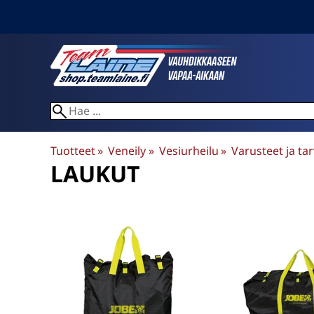
Tuotteet
‪»
Veneily
‪»
Vesiurheilu
‪»
Varusteet ja ta
LAUKUT