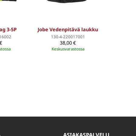
ag 3-5P
Jobe Vedenpitävä laukku
16002
130-4-220017001
€
38,00 €
stossa
Keskusvarastossa
A
ASIAKASPALVELU