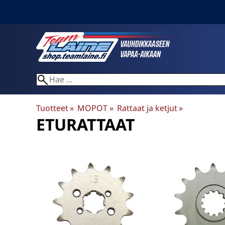
Tuotteet
‪»
MOPOT
‪»
Rattaat ja ketjut
‪»
ETURATTAAT