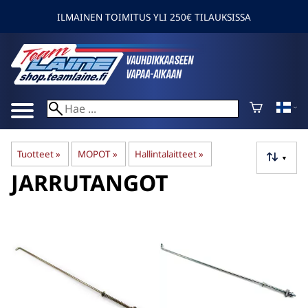
ILMAINEN TOIMITUS YLI 250€ TILAUKSISSA
Tuotteet
‪»
MOPOT
‪»
Hallintalaitteet
‪»
▼
JARRUTANGOT