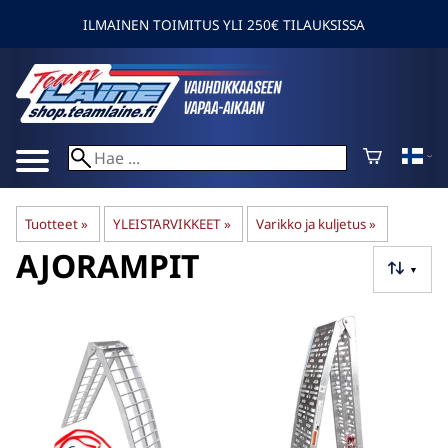
ILMAINEN TOIMITUS YLI 250€ TILAUKSISSA
Tuotteet
‪»
YLEISTARVIKKEET
‪»
Varikko ja kuljetus
‪»
AJORAMPIT
▼