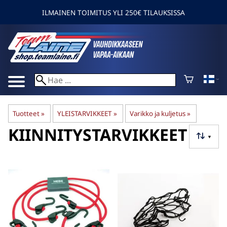
ILMAINEN TOIMITUS YLI 250€ TILAUKSISSA
Tuotteet
‪»
YLEISTARVIKKEET
‪»
Varikko ja kuljetus
‪»
KIINNITYSTARVIKKEET
▼