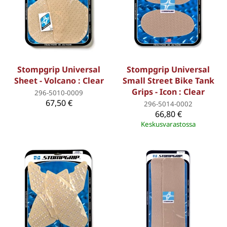
Stompgrip Universal
Stompgrip Universal
Sheet - Volcano : Clear
Small Street Bike Tank
Grips - Icon : Clear
296-5010-0009
67,50 €
296-5014-0002
66,80 €
Keskusvarastossa