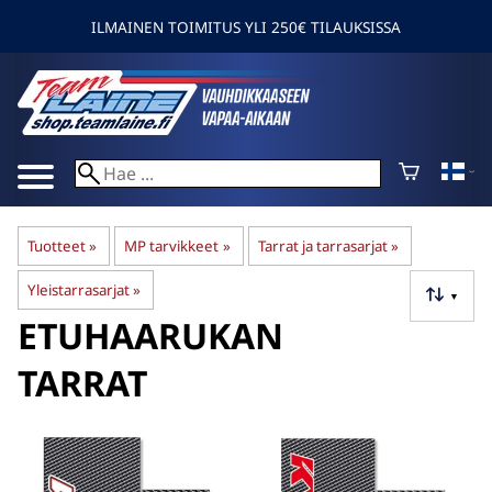
ILMAINEN TOIMITUS YLI 250€ TILAUKSISSA
Tuotteet
‪»
MP tarvikkeet
‪»
Tarrat ja tarrasarjat
‪»
Yleistarrasarjat
‪»
▼
ETUHAARUKAN
TARRAT