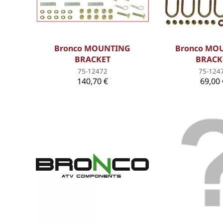
Bronco MOUNTING
Bronco MO
BRACKET
BRACK
75-12472
75-124
140,70 €
69,00 