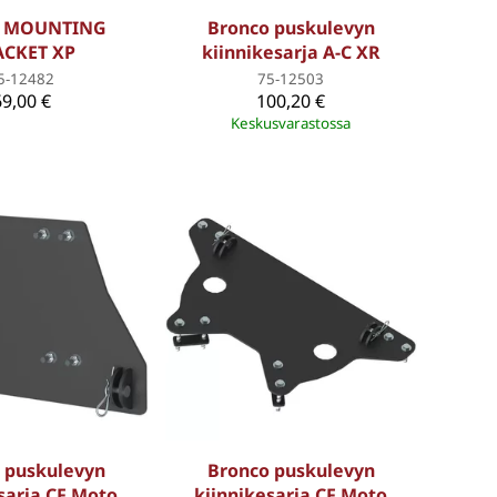
o MOUNTING
Bronco puskulevyn
CKET XP
kiinnikesarja A-C XR
5-12482
75-12503
69,00 €
100,20 €
Keskusvarastossa
 puskulevyn
Bronco puskulevyn
sarja CF Moto
kiinnikesarja CF Moto