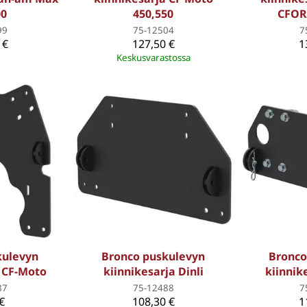
00
450,550
CFOR
99
75-12504
7
 €
127,50 €
1
Keskusvarastossa
kulevyn
Bronco puskulevyn
Bronco
a CF-Moto
kiinnikesarja Dinli
kiinnik
87
75-12488
7
€
108,30 €
1