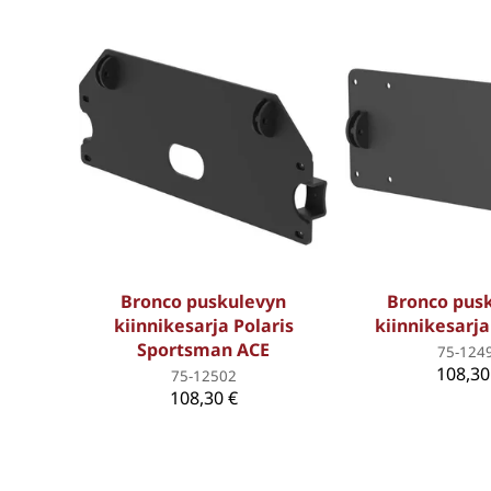
Bronco puskulevyn
Bronco pus
kiinnikesarja Polaris
kiinnikesarj
Sportsman ACE
75-124
108,30
75-12502
108,30 €