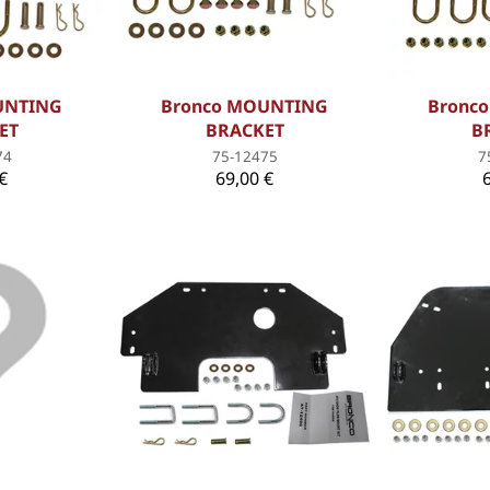
UNTING
Bronco MOUNTING
Bronc
ET
BRACKET
B
74
75-12475
7
€
69,00 €