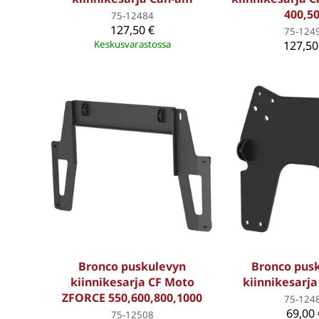
400,5
75-12484
127,50 €
75-124
Keskusvarastossa
127,50
Bronco puskulevyn
Bronco pus
kiinnikesarja CF Moto
kiinnikesarj
ZFORCE 550,600,800,1000
75-124
69,00 
75-12508