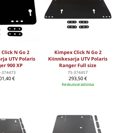
Click N Go 2
Kimpex Click N Go 2
rja UTV Polaris
Kiinnikesarja UTV Polaris
er 900 XP
Ranger Full size
5-374473
75-374457
01,40 €
293,50 €
Keskusvarastossa