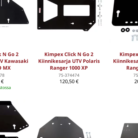
k N Go 2
Kimpex Click N Go 2
Kimpex 
TV Kawasaki
Kiinnikesarja UTV Polaris
Kiinnikesa
O MX
Ranger 1000 XP
Rang
78
75-374474
7
 €
120,50 €
2
stossa