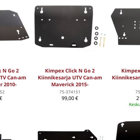
k N Go 2
Kimpex Click N Go 2
Kimpex 
UTV Can-am
Kiinnikesarja UTV Can-am
Kiinnikesa
 2010-
Maverick 2015-
52
75-374151
7
€
99,00 €
2
Kesku