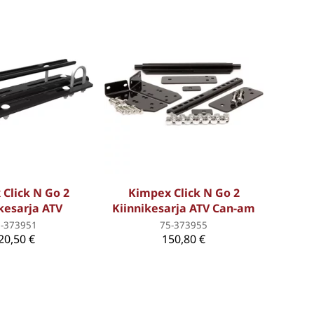
Click N Go 2
Kimpex Click N Go 2
kesarja ATV
Kiinnikesarja ATV Can-am
5-373951
75-373955
20,50 €
150,80 €