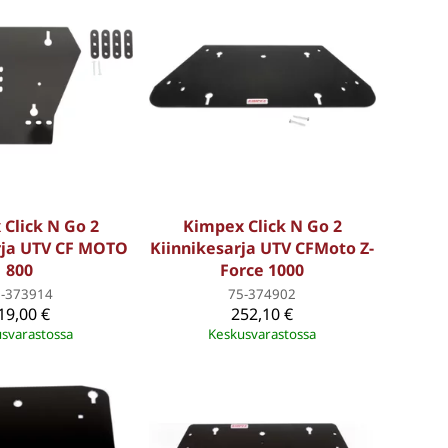
Click N Go 2
Kimpex Click N Go 2
rja UTV CF MOTO
Kiinnikesarja UTV CFMoto Z-
800
Force 1000
5-373914
75-374902
19,00 €
252,10 €
svarastossa
Keskusvarastossa