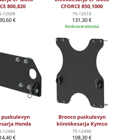
CE 800,820
CFORCE 850,1000
5-12509
75-12510
30,60 €
131,30 €
Keskusvarastossa
 puskulevyn
Bronco puskulevyn
esarja Honda
kiinnikesarja Kymco
5-12485
75-12490
14,40 €
108,30 €