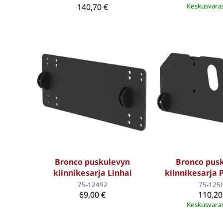
140,70 €
Keskusvara
Bronco puskulevyn
Bronco pus
kiinnikesarja Linhai
kiinnikesarja 
75-12492
75-125
69,00 €
110,20
Keskusvara