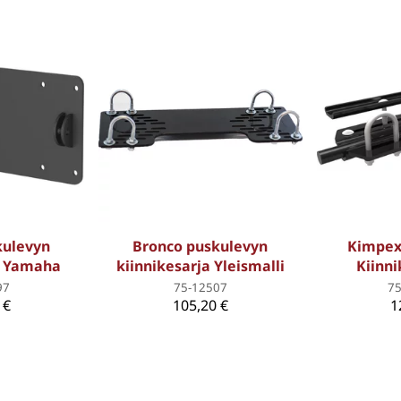
kulevyn
Bronco puskulevyn
Kimpex 
a Yamaha
kiinnikesarja Yleismalli
Kiinni
97
75-12507
7
 €
105,20 €
1