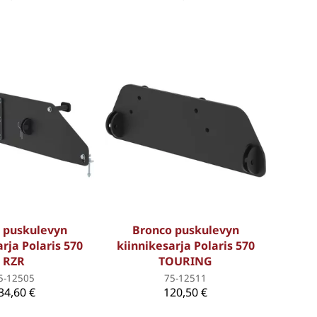
 puskulevyn
Bronco puskulevyn
rja Polaris 570
kiinnikesarja Polaris 570
RZR
TOURING
5-12505
75-12511
34,60 €
120,50 €