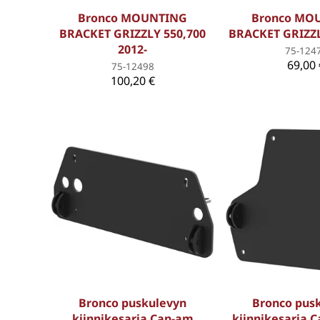
Bronco MOUNTING
Bronco MO
BRACKET GRIZZLY 550,700
BRACKET GRIZZL
2012-
75-124
69,00 
75-12498
100,20 €
Bronco puskulevyn
Bronco pus
kiinnikesarja Can-am
kiinnikesarja 