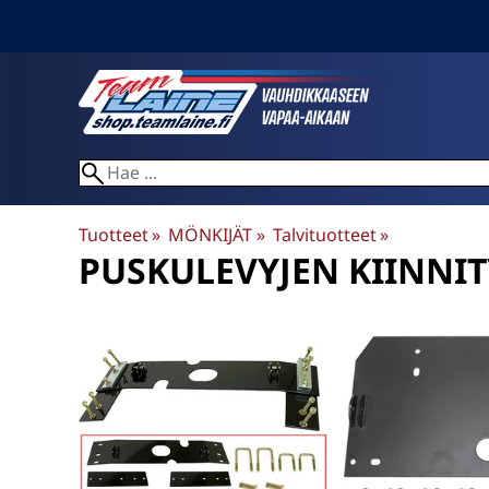
Tuotteet
‪»
MÖNKIJÄT
‪»
Talvituotteet
‪»
PUSKULEVYJEN KIINNIT