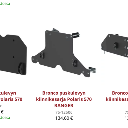
stossa
kulevyn
Bronco puskulevyn
Bronco
Polaris 570
kiinnikesarja Polaris 570
kiinnikesa
RANGER
01
 €
75-12506
7
stossa
134,60 €
1