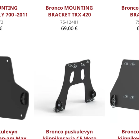
UNTING
Bronco MOUNTING
Bronc
Y 700 -2011
BRACKET TRX 420
BRA
73
75-12481
7
€
69,00 €
kulevyn
Bronco puskulevyn
Bronco
Can-am Max
kiinnikesarja CF Moto
kiinnike