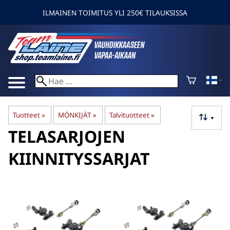
ILMAINEN TOIMITUS YLI 250€ TILAUKSISSA
Tuotteet
‪»
MÖNKIJÄT
‪»
Talvituotteet
‪»
▼
TELASARJOJEN
KIINNITYSSARJAT