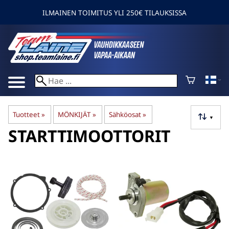
ILMAINEN TOIMITUS YLI 250€ TILAUKSISSA
Tuotteet
‪»
MÖNKIJÄT
‪»
Sähköosat
‪»
▼
STARTTIMOOTTORIT