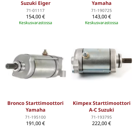
Suzuki Eiger
Yamaha
71-01117
71-190725
154,00 €
143,00 €
Keskusvarastossa
Keskusvarastossa
Bronco Starttimoottori
Kimpex Starttimoottori
Yamaha
A-C Suzuki
71-195100
71-193795
191,00 €
222,00 €