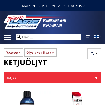
ILMAINEN TOIMITUS YLI 250€ TILAUKSISSA
Tuotteet
‪»
Öljyt ja kemikaalit
‪»
▼
KETJUÖLJYT
RAJAA
▼