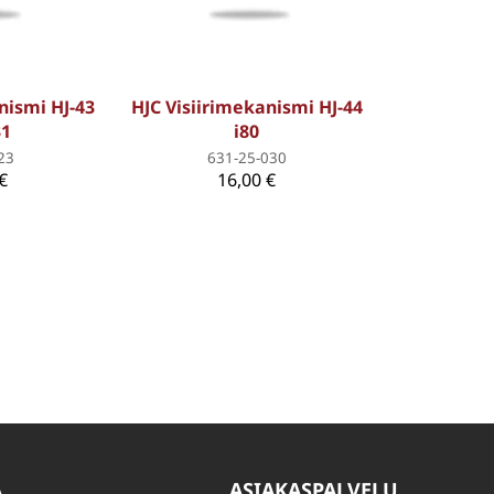
nismi HJ-43
HJC Visiirimekanismi HJ-44
31
i80
23
631-25-030
€
16,00 €
A
ASIAKASPALVELU