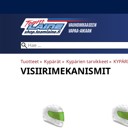
Tuotteet
‪»
Kypärät
‪»
Kypärien tarvikkeet
‪»
KYPÄR
VISIIRIMEKANISMIT