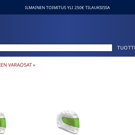
ILMAINEN TOIMITUS YLI 250€ TILAUKSISSA
TUOTT
IEN VARAOSAT
‪»