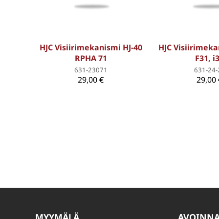
HJC Visiirimekanismi HJ-40
HJC Visiirimeka
RPHA 71
F31, i
631-23071
631-24-
29,00 €
29,00 
MYYMÄLÄ
AVOINN