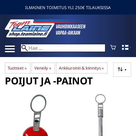
ILMAINEN TOIMITUS YLI 250€ TILAUKSISSA
Tuotteet
‪»
Veneily
‪»
Ankkurointi & kiinnitys
‪»
▼
POIJUT JA -PAINOT