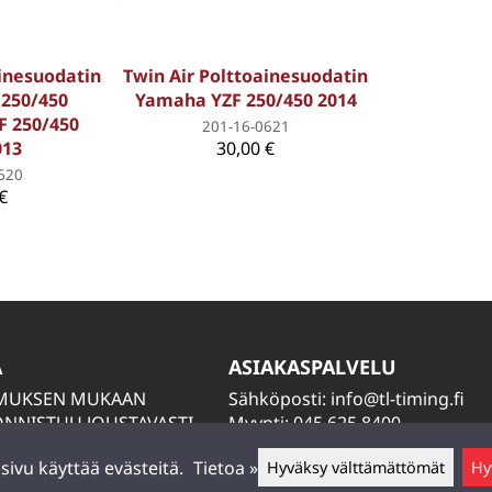
ainesuodatin
Twin Air Polttoainesuodatin
250/450
Yamaha YZF 250/450 2014
F 250/450
201-16-0621
013
30,00 €
620
€
A
ASIAKASPALVELU
IMUKSEN MUKAAN
Sähköposti:
info@tl-timing.fi
NNISTUU JOUSTAVASTI
Myynti: 045 625 8400
TIÄ
Huolto: 045 884 2000
ivu käyttää evästeitä.
Tietoa »
Hyväksy välttämättömät
Hy