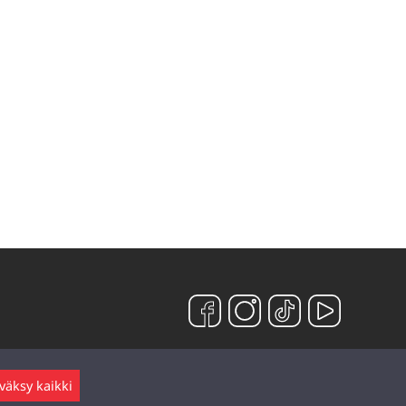
väksy kaikki
Jätä viesti ▲