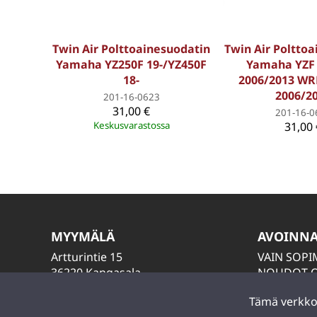
Twin Air Polttoainesuodatin
Twin Air Poltto
Yamaha YZ250F 19-/YZ450F
Yamaha YZF 
18-
2006/2013 WR
2006/2
201-16-0623
31,00 €
201-16-0
Keskusvarastossa
31,00 
MYYMÄLÄ
AVOINN
Artturintie 15
VAIN SOP
36220 Kangasala
NOUDOT O
LAITA VIES
Tämä verkkos