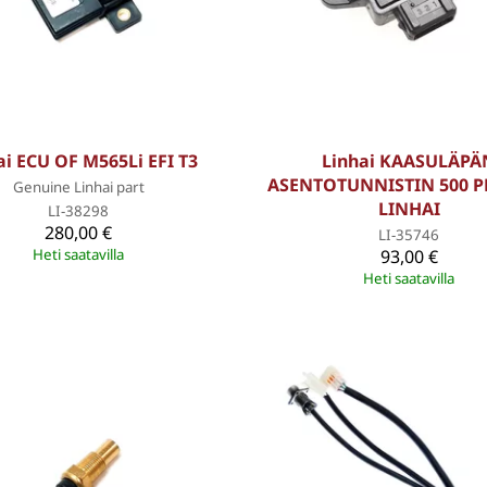
ai ECU OF M565Li EFI T3
Linhai KAASULÄPÄ
ASENTOTUNNISTIN 500 
Genuine Linhai part
LINHAI
LI-38298
280,00 €
LI-35746
Heti saatavilla
93,00 €
Heti saatavilla