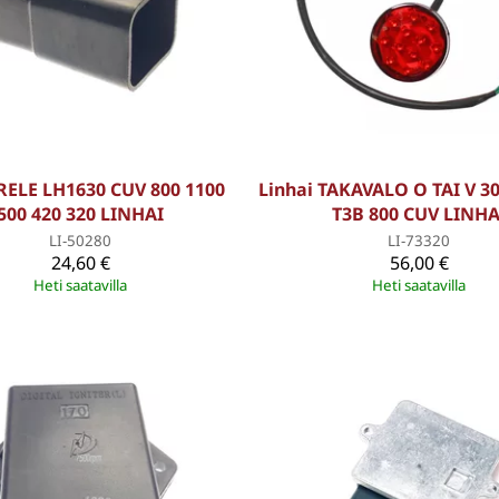
 RELE LH1630 CUV 800 1100
Linhai TAKAVALO O TAI V 30
500 420 320 LINHAI
T3B 800 CUV LINHA
LI-50280
LI-73320
24,60 €
56,00 €
Heti saatavilla
Heti saatavilla