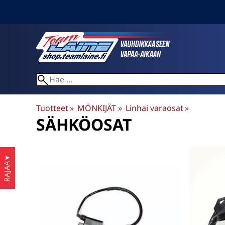
Tuotteet
‪»
MÖNKIJÄT
‪»
Linhai varaosat
‪»
SÄHKÖOSAT
▼
RAJAA