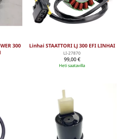
OWER 300
Linhai STAATTORI LJ 300 EFI LINHAI
M
LI-27870
99,00 €
Heti saatavilla