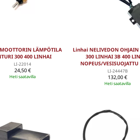
i MOOTTORIN LÄMPÖTILA
Linhai NELIVEDON OHJAIN
TURI 300 400 LINHAI
300 LINHAI 3B 400 LI
NOPEUS/VESISUOJATTU 
LI-22014
24,50 €
LI-24447B
Heti saatavilla
132,00 €
Heti saatavilla