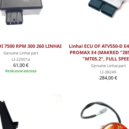
DI 7500 RPM 300 260 LINHAI
Linhai ECU OF ATV550-D E4
PROMAX E4 (MAKRED "285
Genuine Linhai part
"MT05.2", FULL SPE
LI-22001a
61,00 €
Genuine Linhai part
Keskusvarastossa
LI-38249
284,00 €