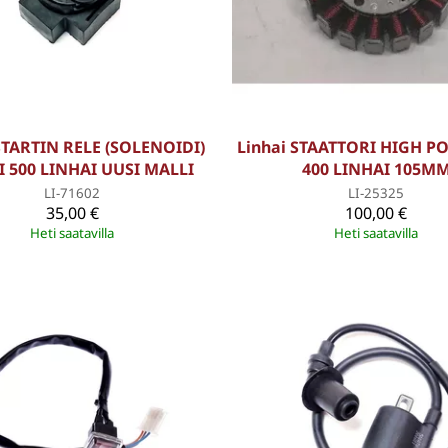
STARTIN RELE (SOLENOIDI)
Linhai STAATTORI HIGH P
FI 500 LINHAI UUSI MALLI
400 LINHAI 105M
LI-71602
LI-25325
35,00 €
100,00 €
Heti saatavilla
Heti saatavilla