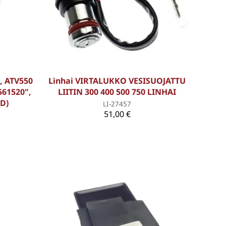
, ATV550
Linhai VIRTALUKKO VESISUOJATTU
61520",
LIITIN 300 400 500 750 LINHAI
ED)
LI-27457
51,00 €