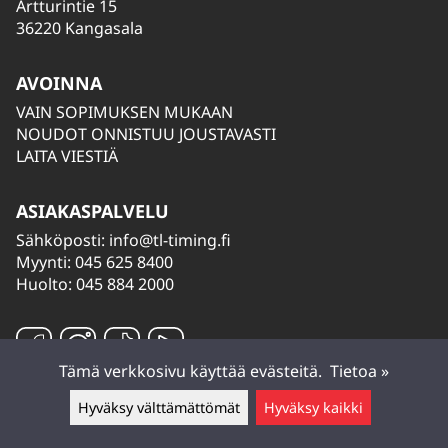
Artturintie 15
36220 Kangasala
AVOINNA
VAIN SOPIMUKSEN MUKAAN
NOUDOT ONNISTUU JOUSTAVASTI
LAITA VIESTIÄ
ASIAKASPALVELU
Sähköposti:
info@tl-timing.fi
Myynti: 045 625 8400
Huolto: 045 884 2000
Tämä verkkosivu käyttää evästeitä.
Tietoa »
Hyväksy välttämättömät
Hyväksy kaikki
Jätä viesti ▲