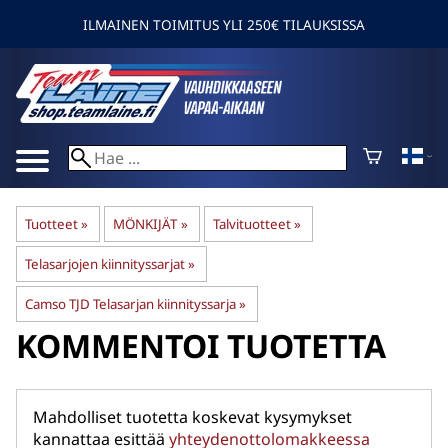
ILMAINEN TOIMITUS YLI 250€ TILAUKSISSA
Tuotteet
‪»
MÖNKIJÄT
‪»
Talvituotteet
‪»
Telasarjojen kiinnityssarjat
‪»
Camso TJD Telasarjan kiinnityssarja
‪»
KOMMENTOI TUOTETTA
Mahdolliset tuotetta koskevat kysymykset
kannattaa esittää
yhteydenottolomakkeessa