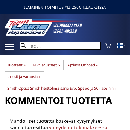
ILMAINEN TOIMITUS YLI 250€ TILAUKSISSA
Tuotteet
‪»
MP varusteet
‪»
Ajolasit Offroad
‪»
Linssit ja varaosia
‪»
Smith Optics Smith heittolinssisarja Evo, Speed ja SC -laseihin
‪»
KOMMENTOI TUOTETTA
Mahdolliset tuotetta koskevat kysymykset
kannattaa esittää
yhteydenottolomakkeessa