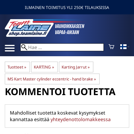
ILMAINEN TOIMITUS YLI 250€ TILAUKSISSA
Tuotteet
‪»
KARTING
‪»
Karting Jarrut
‪»
MS Kart Master cylinder eccentric - hand brake
‪»
KOMMENTOI TUOTETTA
Mahdolliset tuotetta koskevat kysymykset
kannattaa esittää
yhteydenottolomakkeessa